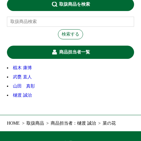
取扱商品を検索
商品担当者一覧
椴木 康博
武甕 直人
山田 真彰
樋渡 誠治
HOME
取扱商品
商品担当者：樋渡 誠治
菜の花