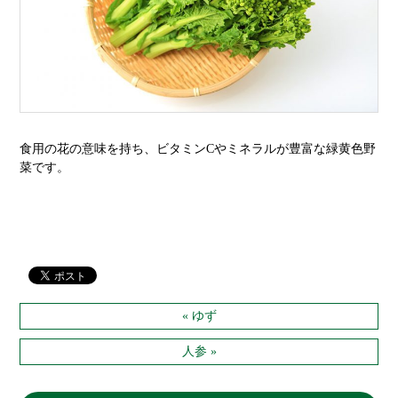
食用の花の意味を持ち、ビタミン
C
やミネラルが豊富な緑黄色野
菜です。
« ゆず
人参 »